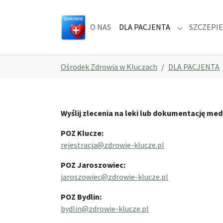
Skip to main navigation
Skip to main content
Skip to page footer
O NAS
DLA PACJENTA
SZCZEPIE
Submenu for
You are here:
Ośrodek Zdrowia w Kluczach
DLA PACJENTA
Wyślij zlecenia na leki lub dokumentację med
POZ Klucze:
rejestracja@zdrowie-klucze.pl
POZ Jaroszowiec:
jaroszowiec@zdrowie-klucze.pl
POZ Bydlin:
bydlin@zdrowie-klucze.pl