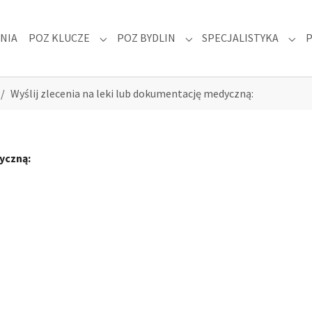
NIA
POZ KLUCZE
POZ BYDLIN
SPECJALISTYKA
 "DLA PACJENTA"
Submenu for "POZ KLUCZE"
Submenu for "POZ BYDLIN
Subm
Wyślij zlecenia na leki lub dokumentację medyczną:
yczną: