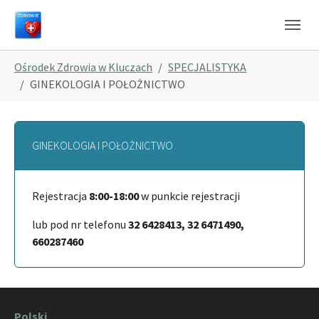
Skip to main navigation
Skip to main content
Skip to page footer
You are here:
Ośrodek Zdrowia w Kluczach
SPECJALISTYKA
GINEKOLOGIA I POŁOŻNICTWO
GINEKOLOGIA I POŁOŻNICTWO
Rejestracja
8:00-18:00
w punkcie rejestracji
lub pod nr telefonu
32 6428413, 32 6471490,
660287460
Polski