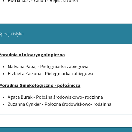
Ewa Mikosz- Ładon - Rejestratorka
Specjalistyka
Poradnia otoloaryngologiczna
Malwina Papaj - Pielęgniarka zabiegowa
Elżbieta Zacłona - Pielęgniarka zabiegowa
Poradnia Ginekologiczno - położnicza
Agata Burak - Położna środowiskowo- rodzinna
Zuzanna Cynkier - Położna środowiskowo- rodzinna