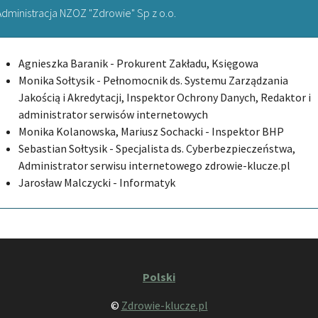
Administracja NZOZ "Zdrowie" Sp z o.o.
Agnieszka Baranik - Prokurent Zakładu, Księgowa
Monika Sołtysik - Pełnomocnik ds. Systemu Zarządzania
Jakością i Akredytacji, Inspektor Ochrony Danych, Redaktor i
administrator serwisów internetowych
Monika Kolanowska, Mariusz Sochacki - Inspektor BHP
Sebastian Sołtysik - Specjalista ds. Cyberbezpieczeństwa,
Administrator serwisu internetowego zdrowie-klucze.pl
Jarosław Malczycki - Informatyk
Polski
©
Zdrowie-klucze.pl