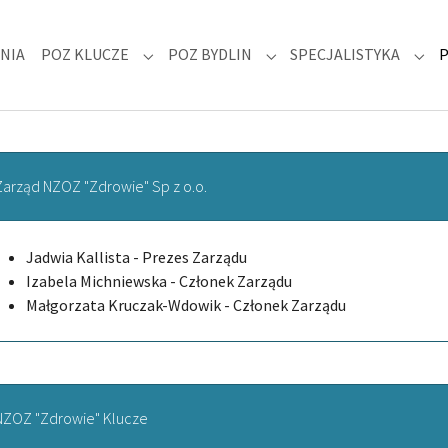
NIA
POZ KLUCZE
POZ BYDLIN
SPECJALISTYKA
 "DLA PACJENTA"
Submenu for "POZ KLUCZE"
Submenu for "POZ BYDLIN
Subm
Zarząd NZOZ "Zdrowie" Sp z o.o.
Jadwia Kallista - Prezes Zarządu
Izabela Michniewska - Członek Zarządu
Małgorzata Kruczak-Wdowik - Członek Zarządu
NZOZ "Zdrowie" Klucze