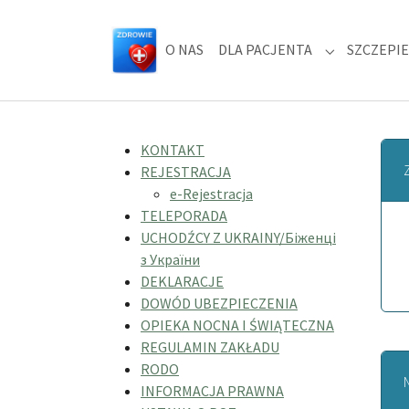
Skip to main navigation
Skip to main content
Skip to page footer
O NAS
DLA PACJENTA
SZCZEPIE
Submenu for
KONTAKT
REJESTRACJA
e-Rejestracja
TELEPORADA
UCHODŹCY Z UKRAINY/Біженці
з України
DEKLARACJE
DOWÓD UBEZPIECZENIA
OPIEKA NOCNA I ŚWIĄTECZNA
REGULAMIN ZAKŁADU
RODO
INFORMACJA PRAWNA