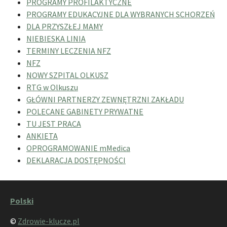
PROGRAMY PROFILAKTYCZNE
PROGRAMY EDUKACYJNE DLA WYBRANYCH SCHORZEŃ
DLA PRZYSZŁEJ MAMY
NIEBIESKA LINIA
TERMINY LECZENIA NFZ
NFZ
NOWY SZPITAL OLKUSZ
RTG w Olkuszu
GŁÓWNI PARTNERZY ZEWNĘTRZNI ZAKŁADU
POLECANE GABINETY PRYWATNE
TU JEST PRACA
ANKIETA
OPROGRAMOWANIE mMedica
DEKLARACJA DOSTĘPNOŚCI
Polski
©
Zdrowie-klucze.pl