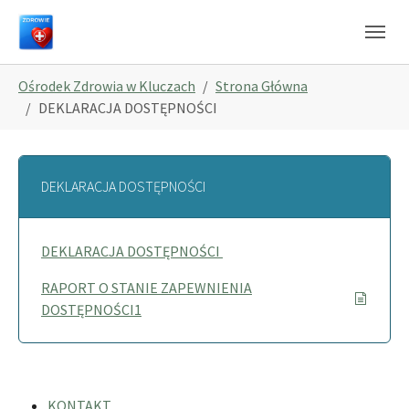
Skip to main navigation
Skip to main content
Skip to page footer
You are here:
Ośrodek Zdrowia w Kluczach
Strona Główna
DEKLARACJA DOSTĘPNOŚCI
DEKLARACJA DOSTĘPNOŚCI
DEKLARACJA DOSTĘPNOŚCI
RAPORT O STANIE ZAPEWNIENIA
DOSTĘPNOŚCI1
KONTAKT