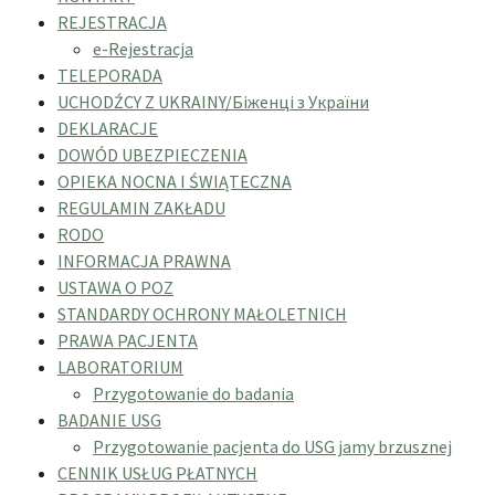
REJESTRACJA
e-Rejestracja
TELEPORADA
UCHODŹCY Z UKRAINY/Біженці з України
DEKLARACJE
DOWÓD UBEZPIECZENIA
OPIEKA NOCNA I ŚWIĄTECZNA
REGULAMIN ZAKŁADU
RODO
INFORMACJA PRAWNA
USTAWA O POZ
STANDARDY OCHRONY MAŁOLETNICH
PRAWA PACJENTA
LABORATORIUM
Przygotowanie do badania
BADANIE USG
Przygotowanie pacjenta do USG jamy brzusznej
CENNIK USŁUG PŁATNYCH