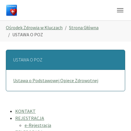
Skip to main navigation
Skip to main content
Skip to page footer
You are here:
Ośrodek Zdrowia w Kluczach
Strona Główna
USTAWA O POZ
USTAWA O POZ
Ustawa o Podstawowej Opiece Zdrowotnej
KONTAKT
REJESTRACJA
e-Rejestracja