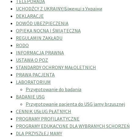
TELEPORADA
UCHODŹCY Z UKRAINY/Біженці з України
DEKLARACJE
DOWÓD UBEZPIECZENIA
OPIEKA NOCNA I ŚWIĄTECZNA
REGULAMIN ZAKŁADU
RODO
INFORMACJA PRAWNA
USTAWA O POZ
STANDARDY OCHRONY MAŁOLETNICH
PRAWA PACJENTA
LABORATORIUM
Przygotowanie do badania
BADANIE USG
Przygotowanie pacjenta do USG jamy brzusznej
CENNIK USŁUG PŁATNYCH
PROGRAMY PROFILAKTYCZNE
PROGRAMY EDUKACYJNE DLA WYBRANYCH SCHORZEŃ
DLA PRZYSZŁEJ MAMY