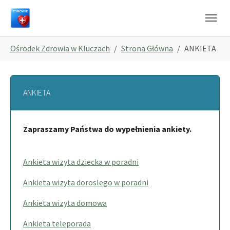
Skip to main navigation
Skip to main content
Skip to page footer
You are here:
Ośrodek Zdrowia w Kluczach
Strona Główna
ANKIETA
ANKIETA
Zapraszamy Państwa do wypełnienia ankiety.
Ankieta wizyta dziecka w poradni
Ankieta wizyta doroslego w poradni
Ankieta wizyta domowa
Ankieta teleporada