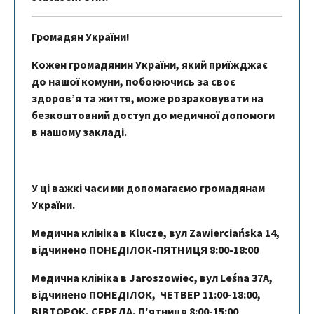
Громадян України!
Кожен громадянин України, який приїжджає
до нашої комуни, побоюючись за своє
здоров’я та життя, може розраховувати на
безкоштовний доступ до медичної допомоги
в нашому закладі.
У ці важкі часи ми допомагаємо громадянам
України.
Mедична клініка в Klucze, вул Zawierciańska 14,
відчинено ПОНЕДІЛОК-ПЯТНИЦЯ 8:00-18:00
Mедична клініка в Jaroszowiec, вул Leśna 37А,
відчинено ПОНЕДІЛОК, ЧЕТВЕР 11:00-18:00,
ВІВТОРОК, СЕРЕДА, П'ятниця 8:00-15:00