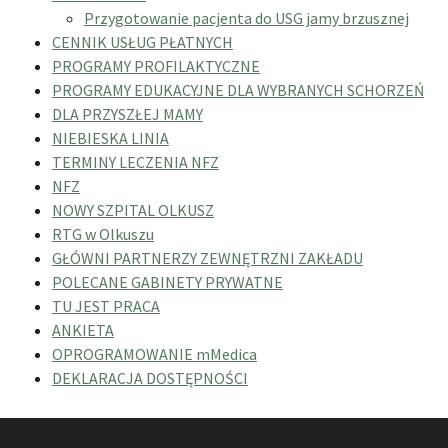
Przygotowanie pacjenta do USG jamy brzusznej
CENNIK USŁUG PŁATNYCH
PROGRAMY PROFILAKTYCZNE
PROGRAMY EDUKACYJNE DLA WYBRANYCH SCHORZEŃ
DLA PRZYSZŁEJ MAMY
NIEBIESKA LINIA
TERMINY LECZENIA NFZ
NFZ
NOWY SZPITAL OLKUSZ
RTG w Olkuszu
GŁÓWNI PARTNERZY ZEWNĘTRZNI ZAKŁADU
POLECANE GABINETY PRYWATNE
TU JEST PRACA
ANKIETA
OPROGRAMOWANIE mMedica
DEKLARACJA DOSTĘPNOŚCI