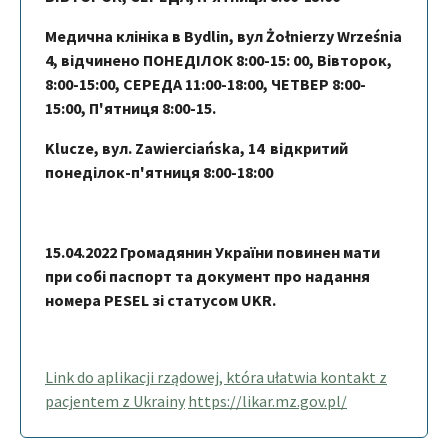
Mедична клініка в Bydlin, вул Żołnierzy Września
4, відчинено ПОНЕДІЛОК 8:00-15: 00, Вівторок,
8:00-15:00, СЕРЕДА 11:00-18:00, ЧЕТВЕР 8:00-
15:00, П'ятниця 8:00-15.
Klucze, вул. Zawierciańska, 14 відкритий
понеділок-п'ятниця 8:00-18:00
15.04.2022 Громадянин України повинен мати
при собі паспорт та документ про надання
номера PESEL зі статусом UKR.
Link do aplikacji rządowej, która ułatwia kontakt z
pacjentem z Ukrainy
https://likar.mz.gov.pl/