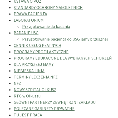
USTAWA O POZ
STANDARDY OCHRONY MAŁOLETNICH
PRAWA PACJENTA
LABORATORIUM
Przygotowanie do badania
BADANIE USG
Przygotowanie pacjenta do USG jamy brzusznej
CENNIK USŁUG PŁATNYCH
PROGRAMY PROFILAKTYCZNE
PROGRAMY EDUKACYJNE DLA WYBRANYCH SCHORZEŃ
DLA PRZYSZŁEJ MAMY
NIEBIESKA LINIA
TERMINY LECZENIA NFZ
NFZ
NOWY SZPITAL OLKUSZ
RTG w Olkuszu
GŁÓWNI PARTNERZY ZEWNĘTRZNI ZAKŁADU
POLECANE GABINETY PRYWATNE
TU JEST PRACA