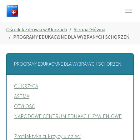
Skip to main navigation
Skip to main content
Skip to page footer
You are here:
Ośrodek Zdrowia w Kluczach
Strona Główna
PROGRAMY EDUKACYJNE DLA WYBRANYCH SCHORZEŃ
PROGRAMY EDUKACYJNE DLA WYBRANYCH SCHORZEŃ
CUKRZYCA
ASTMA
OTYŁOŚĆ
NARODOWE CENTRUM EDUKACJI ŻYWIENIOWE
Profilaktyka cukrzycy u dzieci