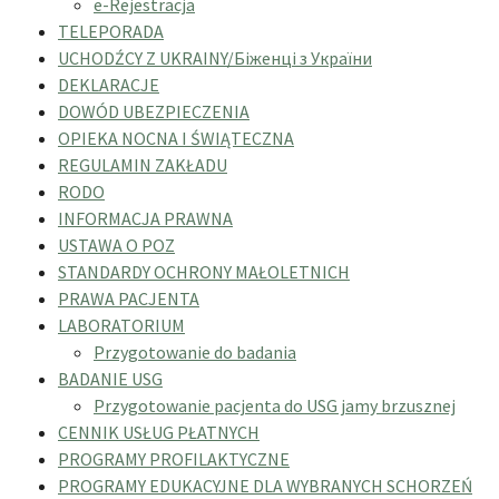
e-Rejestracja
TELEPORADA
UCHODŹCY Z UKRAINY/Біженці з України
DEKLARACJE
DOWÓD UBEZPIECZENIA
OPIEKA NOCNA I ŚWIĄTECZNA
REGULAMIN ZAKŁADU
RODO
INFORMACJA PRAWNA
USTAWA O POZ
STANDARDY OCHRONY MAŁOLETNICH
PRAWA PACJENTA
LABORATORIUM
Przygotowanie do badania
BADANIE USG
Przygotowanie pacjenta do USG jamy brzusznej
CENNIK USŁUG PŁATNYCH
PROGRAMY PROFILAKTYCZNE
PROGRAMY EDUKACYJNE DLA WYBRANYCH SCHORZEŃ