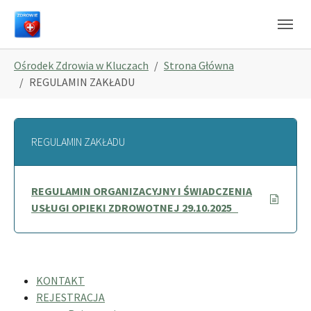
Skip to main navigation
Skip to main content
Skip to page footer
You are here:
Ośrodek Zdrowia w Kluczach
Strona Główna
REGULAMIN ZAKŁADU
REGULAMIN ZAKŁADU
REGULAMIN ORGANIZACYJNY I ŚWIADCZENIA
USŁUGI OPIEKI ZDROWOTNEJ 29.10.2025
KONTAKT
REJESTRACJA