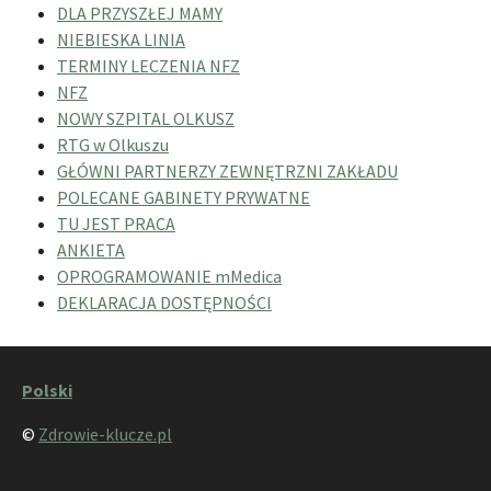
DLA PRZYSZŁEJ MAMY
NIEBIESKA LINIA
TERMINY LECZENIA NFZ
NFZ
NOWY SZPITAL OLKUSZ
RTG w Olkuszu
GŁÓWNI PARTNERZY ZEWNĘTRZNI ZAKŁADU
POLECANE GABINETY PRYWATNE
TU JEST PRACA
ANKIETA
OPROGRAMOWANIE mMedica
DEKLARACJA DOSTĘPNOŚCI
Polski
©
Zdrowie-klucze.pl