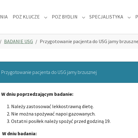
NIA
POZ KLUCZE
POZ BYDLIN
SPECJALISTYKA
 "DLA PACJENTA"
Submenu for "POZ KLUCZE"
Submenu for "POZ BYDLIN
Subm
BADANIE USG
Przygotowanie pacjenta do USG jamy brzuszne
Przygotowanie pacjenta do USG jamy brzusznej
W dniu poprzedzającym badanie:
Należy zastosować lekkostrawną dietę.
Nie można spożywać napoi gazowanych.
Ostatni posiłek należy spożyć przed godziną 19.
W dniu badania: