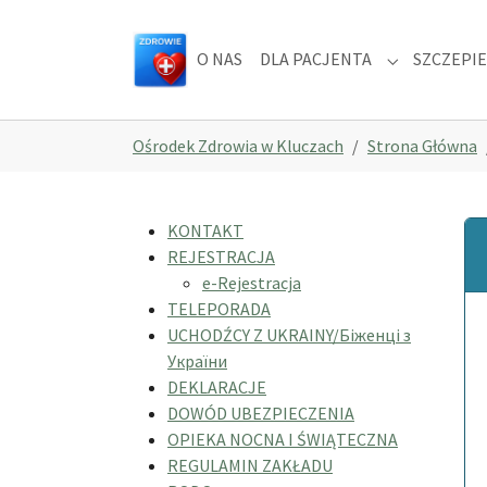
Skip to main navigation
Skip to main content
Skip to page footer
O NAS
DLA PACJENTA
SZCZEPIE
Submenu for
You are here:
Ośrodek Zdrowia w Kluczach
Strona Główna
KONTAKT
REJESTRACJA
e-Rejestracja
TELEPORADA
UCHODŹCY Z UKRAINY/Біженці з
України
DEKLARACJE
DOWÓD UBEZPIECZENIA
OPIEKA NOCNA I ŚWIĄTECZNA
REGULAMIN ZAKŁADU