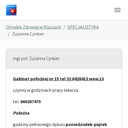
Skip to main navigation
Skip to main content
Skip to page footer
You are here:
Ośrodek Zdrowia w Kluczach
SPECJALISTYKA
Zuzanna Cynkier
mgr poł. Zuzanna Cynkier
Gabinet położnej nr 15 tel 32 6428413 wew.13
czynny w godzinach pracy lekarza
tel.
660287475
Położna
godziny pełnionego dyżuru
poniedziałek-piątek