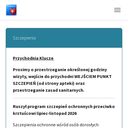
Skip to main navigation
Skip to main content
Skip to page footer
Szczepienia
Przychodnia Klucze
Prosimy o przestrzeganie określonej godziny
wizyty, wejście do przychodni WEJŚCIEM PUNKT
SZCZEPIEŃ (od strony apteki) oraz
przestrzeganie zasad sanitarnych.
Ruszył program szczepień ochronnych przeciwko
krztuścowi lipiec-listopad 2026
Szczepienia ochronne wśród osób dorosłych