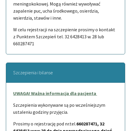
meningokokowej. Mogą również wywoływać
zapalenie puc, ucha środkowego, osierdzia,
wsierdzia, stawów i inne.
W celu rejestracji na szczepienie prosimy o kontakt
z Punktem Szczepień tel. 32 6428413 w. 28 lub
660287471
Szczepienia i bilanse
UWAGA! Ważna informacja dla pacjenta
Szczepienia wykonywane są po wcześniejszym
ustaleniu godziny przyjęcia.
Prosimy o rejestrację pod nr.tel.
660287471, 32
6428413 wew.28 do dnia poprzedzającego dzień