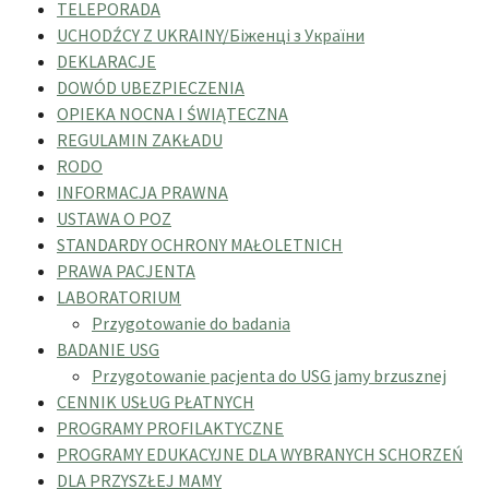
TELEPORADA
UCHODŹCY Z UKRAINY/Біженці з України
DEKLARACJE
DOWÓD UBEZPIECZENIA
OPIEKA NOCNA I ŚWIĄTECZNA
REGULAMIN ZAKŁADU
RODO
INFORMACJA PRAWNA
USTAWA O POZ
STANDARDY OCHRONY MAŁOLETNICH
PRAWA PACJENTA
LABORATORIUM
Przygotowanie do badania
BADANIE USG
Przygotowanie pacjenta do USG jamy brzusznej
CENNIK USŁUG PŁATNYCH
PROGRAMY PROFILAKTYCZNE
PROGRAMY EDUKACYJNE DLA WYBRANYCH SCHORZEŃ
DLA PRZYSZŁEJ MAMY