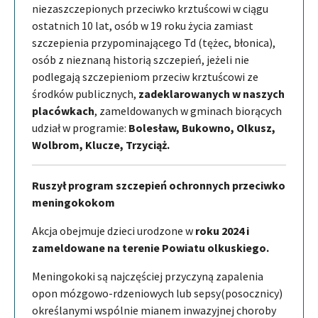
niezaszczepionych przeciwko krztuścowi w ciągu
ostatnich 10 lat, osób w 19 roku życia zamiast
szczepienia przypominającego Td (tężec, błonica),
osób z nieznaną historią szczepień, jeżeli nie
podlegają szczepieniom przeciw krztuścowi ze
środków publicznych,
zadeklarowanych w naszych
placówkach
, zameldowanych w gminach biorących
udział w programie:
Bolesław, Bukowno, Olkusz,
Wolbrom, Klucze, Trzyciąż.
Ruszył program szczepień ochronnych przeciwko
meningokokom
Akcja obejmuje dzieci urodzone w
roku 2024
i
zameldowane na terenie Powiatu olkuskiego.
Meningokoki są najczęściej przyczyną zapalenia
opon mózgowo-rdzeniowych lub sepsy(posocznicy)
określanymi wspólnie mianem inwazyjnej choroby