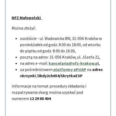
NFZ Małopolski
Można złożyć:
osobiście - ul. Wadowicka 8W, 31-056 Kraków w
poniedziałek od godz. 8.00 do 18.00, od wtorku
do piątku od godz. 8.00 do 16.00,
pocztą na adres: 31-056 Kraków, ul. Józefa 21,
na adres e-mail:
kancelaria@nfz-krakow.pl
,
za pośrednictwem
platformy ePUAP
na
adres
skrzynki /3bdy2cb654/SkrytkaESP
Informacje na temat procedury składania i
rozpatrywania skarg można uzyskać pod
numerem
12 29 88 404