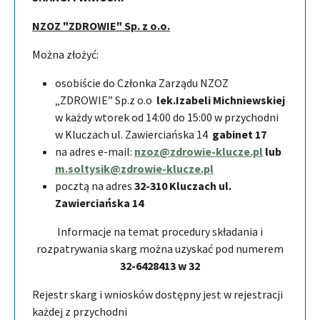
NZOZ "ZDROWIE" Sp. z o.o.
Można złożyć:
osobiście do Członka Zarządu NZOZ
„ZDROWIE” Sp.z o.o
lek.Izabeli Michniewskiej
w każdy wtorek od 14:00 do 15:00 w przychodni
w Kluczach ul. Zawierciańska 14
gabinet 17
na adres e-mail:
nzoz@zdrowie-klucze.pl
lub
m.soltysik@zdrowie-klucze.pl
pocztą na adres
32-310 Kluczach ul.
Zawierciańska 14
Informacje na temat procedury składania i
rozpatrywania skarg można uzyskać pod numerem
32-6428413 w 32
Rejestr skarg i wniosków dostępny jest w rejestracji
każdej z przychodni