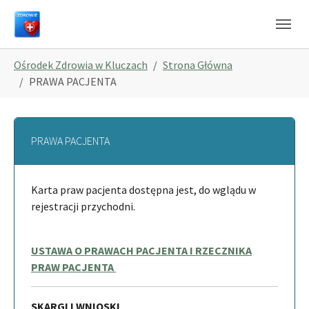
Skip to main navigation
Skip to main content
Skip to page footer
You are here:
Ośrodek Zdrowia w Kluczach
Strona Główna
PRAWA PACJENTA
PRAWA PACJENTA
Karta praw pacjenta dostępna jest, do wglądu w
rejestracji przychodni.
USTAWA O PRAWACH PACJENTA I RZECZNIKA
PRAW PACJENTA
SKARGI I WNIOSKI