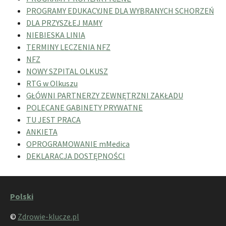
PROGRAMY EDUKACYJNE DLA WYBRANYCH SCHORZEŃ
DLA PRZYSZŁEJ MAMY
NIEBIESKA LINIA
TERMINY LECZENIA NFZ
NFZ
NOWY SZPITAL OLKUSZ
RTG w Olkuszu
GŁÓWNI PARTNERZY ZEWNĘTRZNI ZAKŁADU
POLECANE GABINETY PRYWATNE
TU JEST PRACA
ANKIETA
OPROGRAMOWANIE mMedica
DEKLARACJA DOSTĘPNOŚCI
Polski
©
Zdrowie-klucze.pl