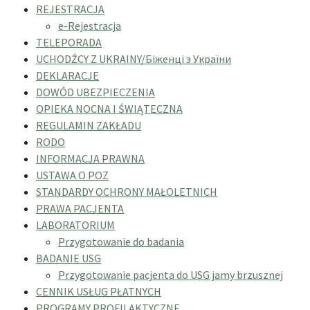
REJESTRACJA
e-Rejestracja
TELEPORADA
UCHODŹCY Z UKRAINY/Біженці з України
DEKLARACJE
DOWÓD UBEZPIECZENIA
OPIEKA NOCNA I ŚWIĄTECZNA
REGULAMIN ZAKŁADU
RODO
INFORMACJA PRAWNA
USTAWA O POZ
STANDARDY OCHRONY MAŁOLETNICH
PRAWA PACJENTA
LABORATORIUM
Przygotowanie do badania
BADANIE USG
Przygotowanie pacjenta do USG jamy brzusznej
CENNIK USŁUG PŁATNYCH
PROGRAMY PROFILAKTYCZNE