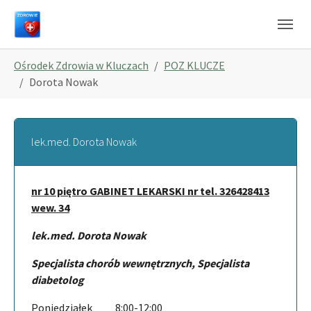
Skip to main navigation
Skip to main content
Skip to page footer
You are here:
Ośrodek Zdrowia w Kluczach
POZ KLUCZE
Dorota Nowak
lek.med. Dorota Nowak
nr 10 piętro GABINET LEKARSKI nr tel. 326428413
wew. 34
lek.med. Dorota Nowak
Specjalista chorób wewnętrznych, Specjalista
diabetolog
Poniedziałek 8:00-12:00