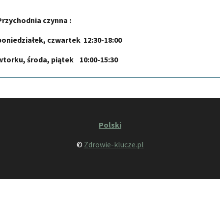
Przychodnia czynna :
poniedziałek, czwartek 12:30-18:00
wtorku, środa, piątek 10:00-15:30
Polski
©
Zdrowie-klucze.pl