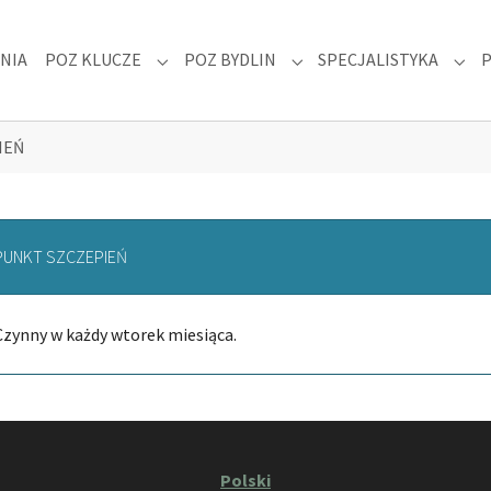
NIA
POZ KLUCZE
POZ BYDLIN
SPECJALISTYKA
 "DLA PACJENTA"
Submenu for "POZ KLUCZE"
Submenu for "POZ BYDLIN
Subm
IEŃ
PUNKT SZCZEPIEŃ
Czynny w każdy wtorek miesiąca.
Polski